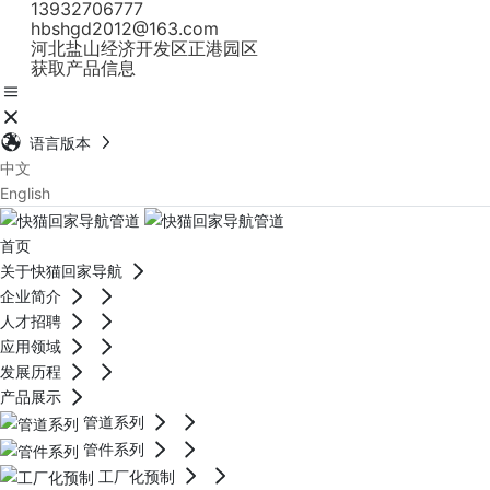
13932706777
hbshgd2012@163.com
河北盐山经济开发区正港园区
获取产品信息
语言版本
中文
English
首页
关于快猫回家导航
企业简介
人才招聘
应用领域
发展历程
产品展示
管道系列
管件系列
工厂化预制