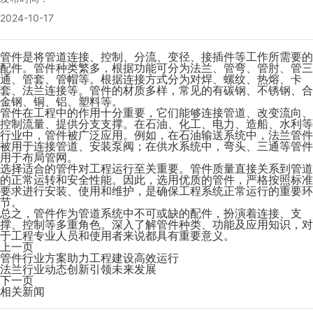
2024-10-17
管件是将管道连接、控制、分流、变径、接插件等工作所需要的
配件。管件种类繁多，根据功能可分为法兰、管弯、管肘、管三
通、管套、管帽等。根据连接方式分为对焊、螺纹、热熔、卡
套、法兰连接等。管件的材质多样，常见的有碳钢、不锈钢、合
金钢、铜、铝、塑料等。
管件在工程中的作用十分重要，它们能够连接管道、改变流向、
控制流量、提供分支支撑。在石油、化工、电力、造船、水利等
行业中，管件被广泛应用。例如，在石油输送系统中，法兰管件
被用于连接管道、安装泵阀；在供水系统中，弯头、三通等管件
用于布局管网。
选择适合的管件对工程运行至关重要。管件质量直接关系到管道
的正常运转和安全性能。因此，选用优质的管件，严格按照标准
要求进行安装、使用和维护，是确保工程系统正常运行的重要环
节。
总之，管件作为管道系统中不可或缺的配件，扮演着连接、支
撑、控制等多重角色。深入了解管件种类、功能及应用知识，对
于工程专业人员和使用者来说都具有重要意义。
上一页
管件行业方案助力工程建设高效运行
法兰行业动态创新引领未来发展
下一页
相关新闻