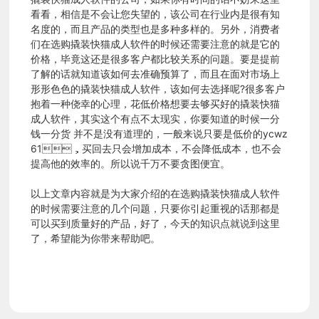
示
看看，相信是不会让您失望的，该公司在行业内是很有知
名度的，而且产品的类型也是多种多样的。另外，消费者
们在选购撬装快猫成人软件的时候还需要注意的就是它的
新
价格，毕竟这还是很多客户都比较关系的问题。要是提前
了解的话就知道该如何去准确预算了，而且在面对市场上
闻
形形色色的撬装快猫成人软件，该如何去选择呢?很多客户
抱着一种侥幸的心理，花低价格想要去够买好的撬装快猫
成人软件，其实这个有点不太现实，你要知道的时候一分
资
钱一分货 并不是没有道理的，一般来说只要是低价的ycwz
61，买回去只会增加成本，不会降低成本，也不会
提高他的效率的。所以说千万不要贪图便宜。
讯
以上文章内容就是为大家介绍的在选购撬装快猫成人软件
的时候需要注意的几个问题，只要你引起重视的话那都是
企
可以买到质量好的产品，好了，今天的知识点就说到这里
了，希望能为你带来帮助吧。
业
实