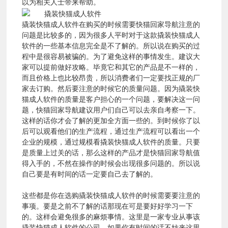
以为相关人士带来帮助。
回
撬装快猫成人软件在购买的时候需要快猫回家导航注意的
问题是比较多的，因为很多人平时对于这款撬装快猫成人
软件的一些基本信息完全是不了解的。所以说在购买的过
家
程中是很容易被骗的。为了避免这样的事情发生。建议大
家可以提前做好攻略。毕竟它和其它的产品是不一样的，
导
而且价格上也比较昂贵，所以消费者们一定要找正规的厂
家去订购。然后要注意的时候它的质量问题。因为撬装快
猫成人软件的质量是客户担心的一个问题，要解决这一问
航
题，快猫回家导航建议用户们自己可以去亲自考察一下。
这样的话你才会了解的更加全方面一些的。到时候你了以
后可以观看他们的生产流程，通过生产流程可以看出一个
产
企业的规模，通过规模看撬装快猫成人软件的质量。只要
是质量上过关的话，那么这样的产品才是快猫回家导航值
得入手的，不然在操作的时候会出现很多问题的。所以说
品
自己要是有时间的话一定要自己去了解的。
这些都是你在选购撬装快猫成人软件的时候需要要注意的
展
事项。要是之前不了解的话那现在可是要好好学习一下
的。这样会避免很多的麻烦事情。这里是一家专业从事该
撬装快猫成人软件的公司，如果你有时间的话不妨来这里